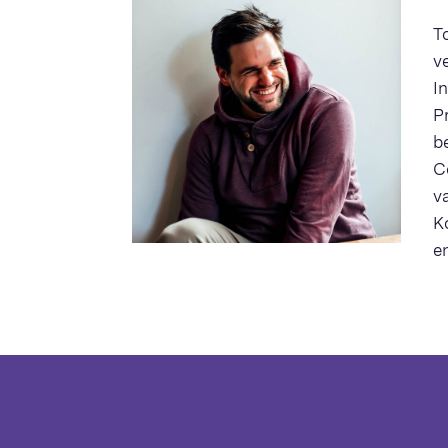
T
v
I
P
b
C
v
K
e