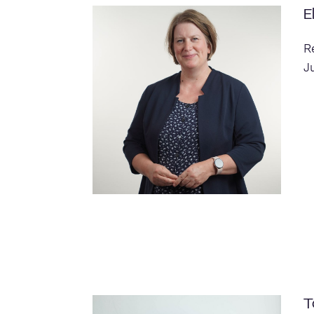
E
R
J
T