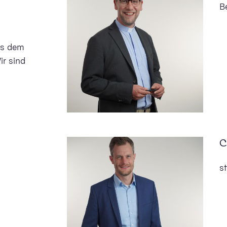
B
us dem
ir sind
C
st