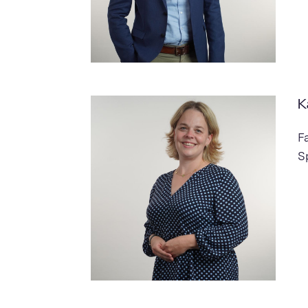
K
F
Sp