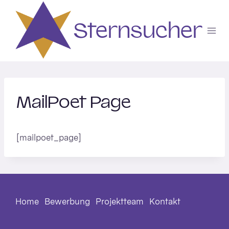
Zum
Inhalt
Sternsucher
springen
MailPoet Page
[mailpoet_page]
Home
Bewerbung
Projektteam
Kontakt